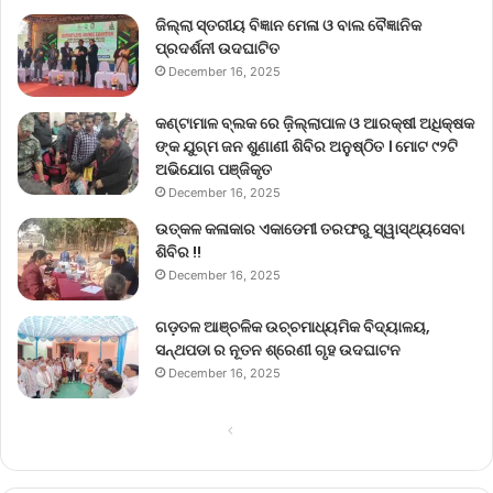
ଜିଲ୍ଲା ସ୍ତରୀୟ ବିଜ୍ଞାନ ମେଳା ଓ ବାଲ ବୈଜ୍ଞାନିକ
ପ୍ରଦର୍ଶନୀ ଉଦଘାଟିତ
December 16, 2025
କଣ୍ଟାମାଳ ବ୍ଲକ ରେ ଜ଼ିଲ୍ଲାପାଳ ଓ ଆରକ୍ଷୀ ଅଧିକ୍ଷକ
ଙ୍କ ଯୁଗ୍ମ ଜନ ଶୁଣାଣୀ ଶିବିର ଅନୁଷ୍ଠିତ । ମୋଟ ୯୨ଟି
ଅଭିଯୋଗ ପଞ୍ଜିକୃତ
December 16, 2025
ଉତ୍କଳ କଳାକାର ଏକାଡେମୀ ତରଫରୁ ସ୍ୱାସ୍ଥ୍ୟସେବା
ଶିବିର !!
December 16, 2025
ଗଡ଼ତଳ ଆଞ୍ଚଳିକ ଉଚ୍ଚମାଧ୍ୟମିକ ବିଦ୍ୟାଳୟ,
ସନ୍ଥପଡା ର ନୂତନ ଶ୍ରେଣୀ ଗୃହ ଉଦଘାଟନ
December 16, 2025
Previous
Next
page
page