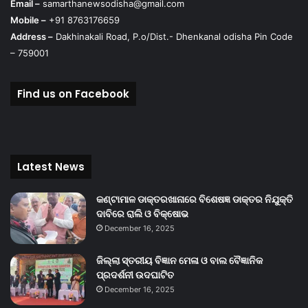
Email –
samarthanewsodisha@gmail.com
Mobile –
+91 8763176659
Address –
Dakhinakali Road, P.o/Dist.- Dhenkanal odisha Pin Code
– 759001
Find us on Facebook
Latest News
କଣ୍ଟାମାଳ ଡାକ୍ତରଖାନାରେ ବିଶେଷଜ୍ଞ ଡାକ୍ତର ନିଯୁକ୍ତି
ଦାବିରେ ରାଲି ଓ ବିକ୍ଷୋଭ
December 16, 2025
ଜିଲ୍ଲା ସ୍ତରୀୟ ବିଜ୍ଞାନ ମେଳା ଓ ବାଲ ବୈଜ୍ଞାନିକ
ପ୍ରଦର୍ଶନୀ ଉଦଘାଟିତ
December 16, 2025