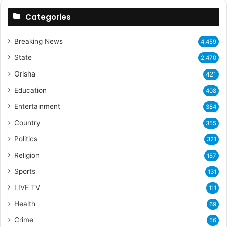
Categories
Breaking News
4,459
State
2,470
Orisha
421
Education
408
Entertainment
384
Country
355
Politics
321
Religion
187
Sports
131
LIVE TV
111
Health
69
Crime
56