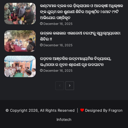
କଣ୍ଟାମାଳ ବ୍ଲକ ରେ ଜ଼ିଲ୍ଲାପାଳ ଓ ଆରକ୍ଷୀ ଅଧିକ୍ଷକ
ଙ୍କ ଯୁଗ୍ମ ଜନ ଶୁଣାଣୀ ଶିବିର ଅନୁଷ୍ଠିତ । ମୋଟ ୯୨ଟି
ଅଭିଯୋଗ ପଞ୍ଜିକୃତ
December 16, 2025
ଉତ୍କଳ କଳାକାର ଏକାଡେମୀ ତରଫରୁ ସ୍ୱାସ୍ଥ୍ୟସେବା
ଶିବିର !!
December 16, 2025
ଗଡ଼ତଳ ଆଞ୍ଚଳିକ ଉଚ୍ଚମାଧ୍ୟମିକ ବିଦ୍ୟାଳୟ,
ସନ୍ଥପଡା ର ନୂତନ ଶ୍ରେଣୀ ଗୃହ ଉଦଘାଟନ
December 16, 2025
Previous
Next
page
page
© Copyright 2026, All Rights Reserved |
Designed By Fragron
Infotech