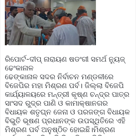
ରିପୋର୍ଟ-ଦୀପ୍ ନାରାୟଣ ଷଡଂଗୀ ସମର୍ଥ ନ‍୍ୟୁଜ୍
ଢେଂକାନାଳ
ଢେଙ୍କାନାଳ ସଦର ନିର୍ବାଚନ ମଣ୍ଡଳୀରେ
ବିଜେପିର ମହା ମିଶ୍ରଣ ପର୍ବ। ଜିଲ୍ଲା ବିଜେପି
କାର୍ଯ୍ୟାଳୟରେ ମନ୍ତ୍ରୀ କୃଷ୍ଣ ଚନ୍ଦ୍ର ପାତ୍ର
ସାଂସଦ ରୁଦ୍ର ପାଣି ଓ କାମାକ୍ଷାନଗର
ବିଧାୟକ ଶତୃଘ୍ନ ଜେନା ଓ ପରଜଙ୍ଗ ବିଧାୟକ
ବିଭୁତି ଭୂଷଣ ପ୍ରଧାନଙ୍କ ଉପସ୍ଥିତିରେ ଏହି
ମିଶ୍ରଣ ପର୍ବ ଅନୁଷ୍ଠିତ ହୋଇଛି।ମିଶ୍ରଣ