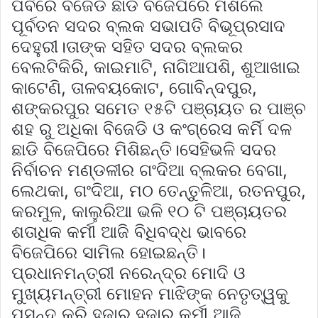
ପର୍ବରେ ବିଜେଡି ଛାଡି ବିଜେପିରେ ମିଶିଲେ
ପୂର୍ବତନ ସଦର ବ୍ଲକ ସଭାପତି ବିଭୂପ୍ରସାଦ
ଦେହୁରୀ।ତାଙ୍କ ସହିତ ସଦର ବ୍ଲକର
ବେଲଟିକିରି, କାଇମାଟି, ନାଗିଆପଶି, ଶୁଆଖାଇ
କାଟେଣି, ତାଳବୟକୋଟ, ଗୋବିନ୍ଦପୁର,
ଶଙ୍କରପୁର ସମେତ ୧୫ଟି ପଞ୍ଚାୟତ ର ପାଞ୍ଚ
ଶହ ରୁ ଅଧିକା ବିଜେଡି ଓ କଂଗ୍ରେସ କର୍ମି ଦଳ
ଛାଡି ବିଜେପିରେ ମିଶିଛନ୍ତି।ସେହିଭଳି ସଦର
ନିର୍ବାଚନ ମଣ୍ଡଳୀର ଗଂଦିଆ ବ୍ଲକର ବେଗା,
ଲେଥକା, ଗଂଦିଆ, ମଠ ତେନ୍ତୁଳିଆ, ରତନପୁର,
କରମୁଳ, କାଲୁରିଆ ଭଳି ୧୦ ଟି ପଞ୍ଚାୟତର
ଶତାଧିକ କର୍ମୀ ଆଜି ବିଧିବଦ୍ଧ ଭାବରେ
ବିଜେପିରେ ସାମିଲ ହୋଇଛନ୍ତି।
ପ୍ରଧାନମନ୍ତ୍ରୀ ନରେନ୍ଦ୍ର ମୋଦି ଓ
ମୁଖ୍ୟମନ୍ତ୍ରୀ ମୋହନ ମାଝିଙ୍କ ନେତୃତ୍ୱକୁ
ପସନ୍ଦ କରି ହଜାର ହଜାର କର୍ମୀ ଆଜି