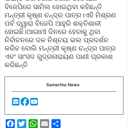
ବିଜେପିରେ ସାମିଲ ହୋଇଥିବା କହିଛନ୍ତି
ମନ୍ତ୍ରୀ କୃଷ୍ଣ ଚନ୍ଦ୍ର ପାତ୍ର।ଏହି ମିଶ୍ରଣ
ପର୍ବ ଦ୍ୱାରା ବିଜେପି ଆହୁରି ଶକ୍ତିଶାଳୀ
ହୋଇଛି।ଆଗାମୀ ଦିନରେ ହେବାକୁ ଥିବା
ନିର୍ବାଚନରେ ଦଳ ନିଶ୍ଚୟ ଭଲ ପ୍ରଦର୍ଶନ
କରିବ ବୋଲି ମନ୍ତ୍ରୀ କୃଷ୍ଣ ଚନ୍ଦ୍ର ପାତ୍ର
ଏବଂ ସାଂସଦ ରୁଦ୍ରନାରାୟଣ ପାଣୀ ପ୍ରକାଶ
କରିଛନ୍ତି
Samartha News
F
T
W
E
S