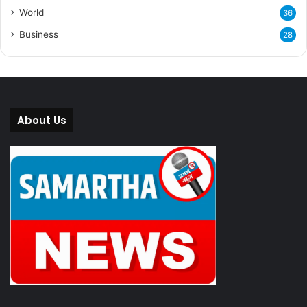
World
36
Business
28
About Us