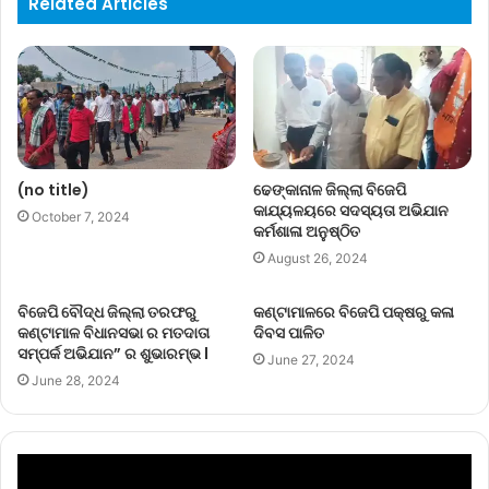
Related Articles
(no title)
ଢେଙ୍କାନାଳ ଜିଲ୍ଲା ବିଜେପି
କାଯ୍ୟଳୟରେ ସଦସ୍ୟତା ଅଭିଯାନ
October 7, 2024
କର୍ମଶାଳା ଅନୁଷ୍ଠିତ
August 26, 2024
ବିଜେପି ବୌଦ୍ଧ ଜିଲ୍ଲା ତରଫରୁ
କଣ୍ଟାମାଳରେ ବିଜେପି ପକ୍ଷରୁ କଳା
କଣ୍ଟାମାଳ ବିଧାନସଭା ର ମତଦାତା
ଦିବସ ପାଳିତ
ସମ୍ପର୍କ ଅଭିଯାନ” ର ଶୁଭାରମ୍ଭ l
June 27, 2024
June 28, 2024