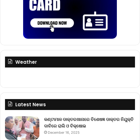
Weather
Latest News
କଣ୍ଟାମାଳ ଡାକ୍ତରଖାନାରେ ବିଶେଷଜ୍ଞ ଡାକ୍ତର ନିଯୁକ୍ତି
ଦାବିରେ ରାଲି ଓ ବିକ୍ଷୋଭ
December 16, 2025