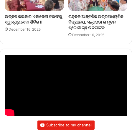
ଉତ୍କଳ କଳାକାର ଏକାଡେମୀ ତରଫରୁ
ଗଡ଼ତଳ ଆଞ୍ଚଳିକ ଉଚ୍ଚମାଧ୍ୟମିକ
ସ୍ୱାସ୍ଥ୍ୟସେବା ଶିବିର !!
ବିଦ୍ୟାଳୟ, ସନ୍ଥପଡା ର ନୂତନ
ଶ୍ରେଣୀ ଗୃହ ଉଦଘାଟନ
December 16, 2025
December 16, 2025
Subscribe to my channel