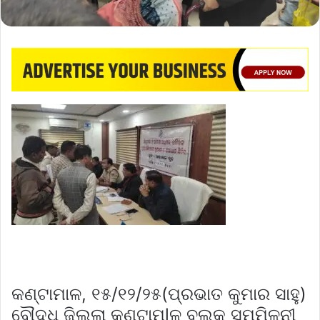
କଣ୍ଟାମାଳ, ୧୫/୧୨/୨୫(ପ୍ରଭାତ କୁମାର ସାହୁ)
ବୌଦ୍ଧ ଜିଲ୍ଲା କଣ୍ଟାମlଳ ବ୍ଲକ ସମ୍ମିଳନୀ