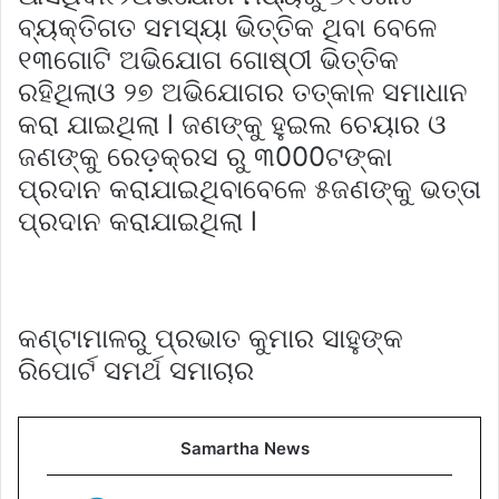
ବ୍ୟକ୍ତିଗତ ସମସ୍ୟା ଭିତ୍ତିକ ଥିବା ବେଳେ
୧୩ଗୋଟି ଅଭିଯୋଗ ଗୋଷ୍ଠୀ ଭିତ୍ତିକ
ରହିଥିଲାଓ ୨୭ ଅଭିଯୋଗର ତତ୍କାଳ ସମାଧାନ
କରା ଯାଇଥିଲା l ଜଣଙ୍କୁ ହୁଇଲ ଚେୟାର ଓ
ଜଣଙ୍କୁ ରେଡ଼କ୍ରସ ରୁ ୩000ଟଙ୍କା
ପ୍ରଦାନ କରାଯାଇଥିବାବେଳେ ୫ଜଣଙ୍କୁ ଭତ୍ତା
ପ୍ରଦାନ କରାଯାଇଥିଲା l
କଣ୍ଟାମାଳରୁ ପ୍ରଭାତ କୁମାର ସାହୁଙ୍କ
ରିପୋର୍ଟ ସମର୍ଥ ସମାଚାର
Samartha News