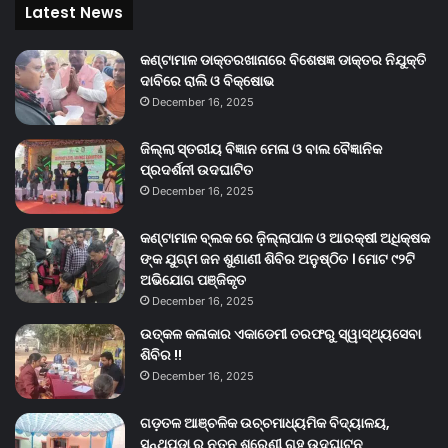
Latest News
କଣ୍ଟାମାଳ ଡାକ୍ତରଖାନାରେ ବିଶେଷଜ୍ଞ ଡାକ୍ତର ନିଯୁକ୍ତି
ଦାବିରେ ରାଲି ଓ ବିକ୍ଷୋଭ
December 16, 2025
ଜିଲ୍ଲା ସ୍ତରୀୟ ବିଜ୍ଞାନ ମେଳା ଓ ବାଲ ବୈଜ୍ଞାନିକ
ପ୍ରଦର୍ଶନୀ ଉଦଘାଟିତ
December 16, 2025
କଣ୍ଟାମାଳ ବ୍ଲକ ରେ ଜ଼ିଲ୍ଲାପାଳ ଓ ଆରକ୍ଷୀ ଅଧିକ୍ଷକ
ଙ୍କ ଯୁଗ୍ମ ଜନ ଶୁଣାଣୀ ଶିବିର ଅନୁଷ୍ଠିତ । ମୋଟ ୯୨ଟି
ଅଭିଯୋଗ ପଞ୍ଜିକୃତ
December 16, 2025
ଉତ୍କଳ କଳାକାର ଏକାଡେମୀ ତରଫରୁ ସ୍ୱାସ୍ଥ୍ୟସେବା
ଶିବିର !!
December 16, 2025
ଗଡ଼ତଳ ଆଞ୍ଚଳିକ ଉଚ୍ଚମାଧ୍ୟମିକ ବିଦ୍ୟାଳୟ,
ସନ୍ଥପଡା ର ନୂତନ ଶ୍ରେଣୀ ଗୃହ ଉଦଘାଟନ