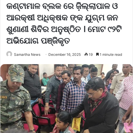
କଣ୍ଟାମାଳ ବ୍ଲକ ରେ ଜ଼ିଲ୍ଲାପାଳ ଓ
ଆରକ୍ଷୀ ଅଧିକ୍ଷକ ଙ୍କ ଯୁଗ୍ମ ଜନ
ଶୁଣାଣୀ ଶିବିର ଅନୁଷ୍ଠିତ । ମୋଟ ୯୨ଟି
ଅଭିଯୋଗ ପଞ୍ଜିକୃତ
Samartha News
December 16, 2025
19
1 minute read