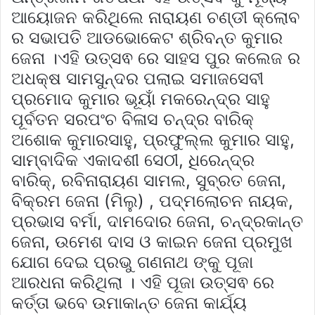
ଆୟୋଜନ କରିଥିଲେ ନାରାୟଣ ଚଣ୍ଡୀ କ୍ଲୋବ
ର ସଭାପତି ଆଡଭୋକେଟ ଶ୍ରିବନ୍ତ କୁମାର
ଜେନା ।ଏହି ଉତ୍ସଵ ରେ ସାହସ ପୁର କଲେଜ ର
ଅଧକ୍ଷ ସାମସୁନ୍ଦର ପଲାଇ ସମାଜସେବୀ
ପ୍ରମୋଦ କୁମାର ଭୂୟାଁ ମକରେନ୍ଦ୍ର ସାହୁ
ପୂର୍ବତନ ସରପଂଚ ବିଳାସ ଚନ୍ଦ୍ର ବାରିକ୍
ଅଶୋକ କୁମାରସାହୁ, ପ୍ରଫୁଲ୍ଲ କୁମାର ସାହୁ,
ସାମ୍ବାଦିକ ଏକାଦଶୀ ସେଠୀ, ଧିରେନ୍ଦ୍ର
ବାରିକ୍, ରବିନାରାୟଣ ସାମଲ, ସୁବ୍ରତ ଜେନା,
ବିକ୍ରମ ଜେନା (ମିଲୁ) , ପଦ୍ମଲୋଚନ ନାୟକ,
ପ୍ରଭାସ ବର୍ମା, ଦାମଦୋର ଜେନା, ଚନ୍ଦ୍ରକାନ୍ତ
ଜେନା, ଉମେଶ ଦାସ ଓ କାଇନ ଜେନା ପ୍ରମୁଖ
ଯୋଗ ଦେଇ ପ୍ରଭୁ ଗଣନାଥ ଙ୍କୁ ପୂଜା
ଆରଧନା କରିଥିଲା । ଏହି ପୂଜା ଉତ୍ସଵ ରେ
କର୍ତ୍ତା ଭବେ ଉମାକାନ୍ତ ଜେନା କାର୍ଯ୍ୟ