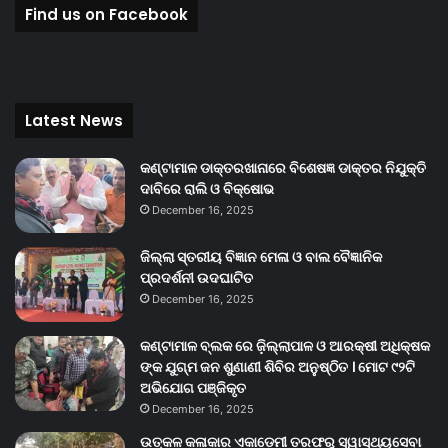
Find us on Facebook
Latest News
କଣ୍ଟାମାଳ ଡାକ୍ତରଖାନାରେ ବିଶେଷଜ୍ଞ ଡାକ୍ତର ନିଯୁକ୍ତି
ଦାବିରେ ରାଲି ଓ ବିକ୍ଷୋଭ
December 16, 2025
ଜିଲ୍ଲା ସ୍ତରୀୟ ବିଜ୍ଞାନ ମେଳା ଓ ବାଲ ବୈଜ୍ଞାନିକ
ପ୍ରଦର୍ଶନୀ ଉଦଘାଟିତ
December 16, 2025
କଣ୍ଟାମାଳ ବ୍ଲକ ରେ ଜ଼ିଲ୍ଲାପାଳ ଓ ଆରକ୍ଷୀ ଅଧିକ୍ଷକ
ଙ୍କ ଯୁଗ୍ମ ଜନ ଶୁଣାଣୀ ଶିବିର ଅନୁଷ୍ଠିତ । ମୋଟ ୯୨ଟି
ଅଭିଯୋଗ ପଞ୍ଜିକୃତ
December 16, 2025
ଉତ୍କଳ କଳାକାର ଏକାଡେମୀ ତରଫରୁ ସ୍ୱାସ୍ଥ୍ୟସେବା