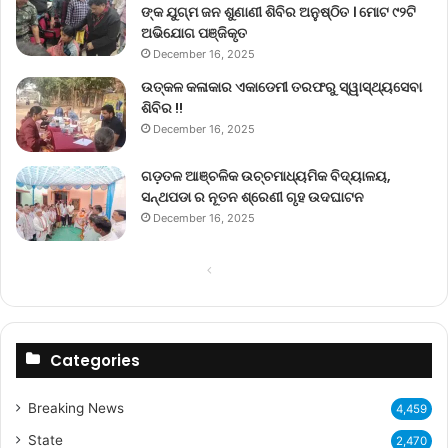
ଙ୍କ ଯୁଗ୍ମ ଜନ ଶୁଣାଣୀ ଶିବିର ଅନୁଷ୍ଠିତ । ମୋଟ ୯୨ଟି
ଅଭିଯୋଗ ପଞ୍ଜିକୃତ
December 16, 2025
ଉତ୍କଳ କଳାକାର ଏକାଡେମୀ ତରଫରୁ ସ୍ୱାସ୍ଥ୍ୟସେବା
ଶିବିର !!
December 16, 2025
ଗଡ଼ତଳ ଆଞ୍ଚଳିକ ଉଚ୍ଚମାଧ୍ୟମିକ ବିଦ୍ୟାଳୟ,
ସନ୍ଥପଡା ର ନୂତନ ଶ୍ରେଣୀ ଗୃହ ଉଦଘାଟନ
December 16, 2025
Previous
Next
page
page
Categories
Breaking News
4,459
State
2,470