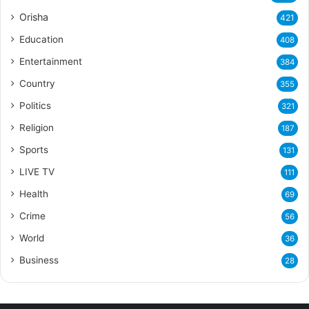
Orisha
421
Education
408
Entertainment
384
Country
355
Politics
321
Religion
187
Sports
131
LIVE TV
111
Health
69
Crime
56
World
36
Business
28