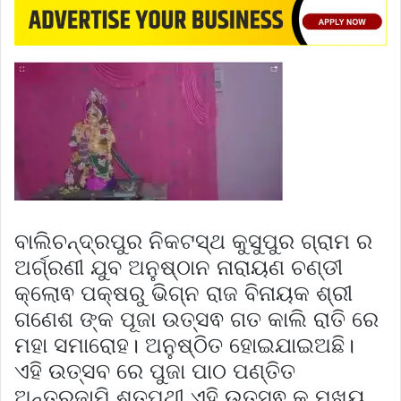
ବାଲିଚନ୍ଦ୍ରପୁର ନିକଟସ୍ଥ କୁସୁପୁର ଗ୍ରାମ ର
ଅର୍ଗ୍ରଣୀ ଯୁବ ଅନୁଷ୍ଠାନ ନାରାୟଣ ଚଣ୍ଡୀ
କ୍ଲୋଵ ପକ୍ଷରୁ ଭିଗ୍ନ ରାଜ ବିନାୟକ ଶ୍ରୀ
ଗଣେଶ ଙ୍କ ପୂଜା ଉତ୍ସଵ ଗତ କାଲି ରାତି ରେ
ମହା ସମାରୋହ। ଅନୁଷ୍ଠିତ ହୋଇଯାଇଅଛି।
ଏହି ଉତ୍ସବ ରେ ପୁଜା ପାଠ ପଣ୍ତିତ
ଅନ୍ତ୍ରଜାମି ଶତପଥୀ ଏହି ଉତ୍ସଵ କୁ ମୂଖ୍ୟ