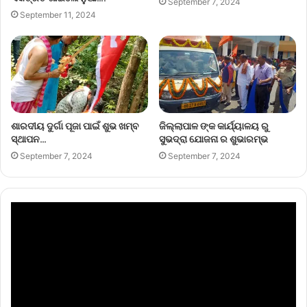
September 7, 2024
September 11, 2024
ଶାରଦୀୟ ଦୁର୍ଗା ପୂଜା ପାଇଁ ଶୁଭ ଖମ୍ବ
ଜିଲ୍ଲାପାଳ ଙ୍କ କାର୍ଯ୍ୟାଳୟ ରୁ
ସ୍ଥାପନ…
ସୁଭଦ୍ରା ଯୋଜନା ର ଶୁଭାରମ୍ଭ
September 7, 2024
September 7, 2024