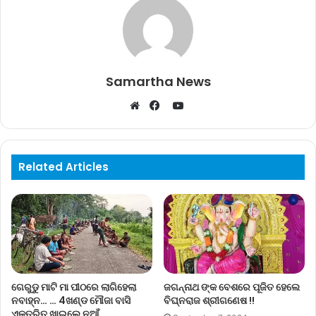
Samartha News
YouTube
Website
Facebook
Related Articles
ଗେରୁଡୁ ମାଟି ମା ପୀଠରେ ଲାଗିହେଲା
ଜଗନ୍ନାଥ ଙ୍କ ବେଶରେ ପୂଜିତ ହେଲେ
ନବାହ୍ନ… … 4ଖଣ୍ଡ ମୌଜା ବାସି
ବିଘ୍ନରାଜ ଶ୍ରୀଗଣେଷ !!
ଏକତ୍ରିତ ଖାଇଲେ ନୁଆଁ….