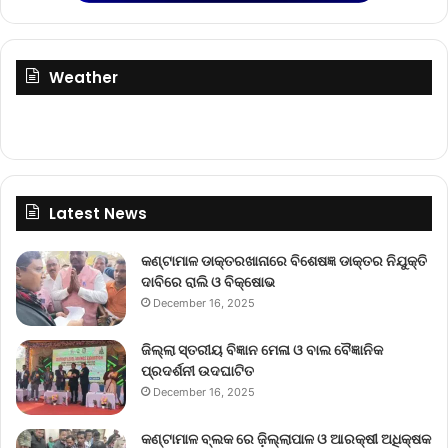
Weather
Latest News
କଣ୍ଟାମାଳ ଡାକ୍ତରଖାନାରେ ବିଶେଷଜ୍ଞ ଡାକ୍ତର ନିଯୁକ୍ତି
ଦାବିରେ ରାଲି ଓ ବିକ୍ଷୋଭ
December 16, 2025
ଜିଲ୍ଲା ସ୍ତରୀୟ ବିଜ୍ଞାନ ମେଳା ଓ ବାଲ ବୈଜ୍ଞାନିକ
ପ୍ରଦର୍ଶନୀ ଉଦଘାଟିତ
December 16, 2025
କଣ୍ଟାମାଳ ବ୍ଲକ ରେ ଜ଼ିଲ୍ଲାପାଳ ଓ ଆରକ୍ଷୀ ଅଧିକ୍ଷକ