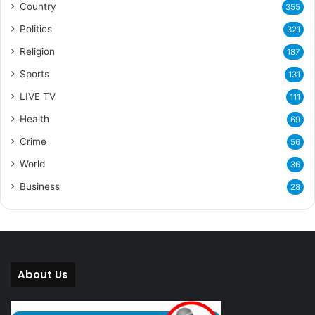
Country
355
Politics
321
Religion
187
Sports
131
LIVE TV
111
Health
69
Crime
56
World
36
Business
28
About Us