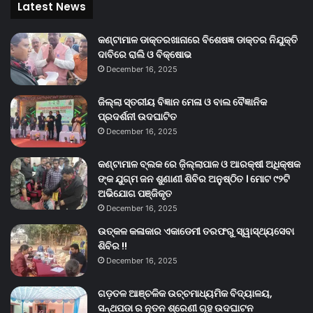
Latest News
କଣ୍ଟାମାଳ ଡାକ୍ତରଖାନାରେ ବିଶେଷଜ୍ଞ ଡାକ୍ତର ନିଯୁକ୍ତି
ଦାବିରେ ରାଲି ଓ ବିକ୍ଷୋଭ
December 16, 2025
ଜିଲ୍ଲା ସ୍ତରୀୟ ବିଜ୍ଞାନ ମେଳା ଓ ବାଲ ବୈଜ୍ଞାନିକ
ପ୍ରଦର୍ଶନୀ ଉଦଘାଟିତ
December 16, 2025
କଣ୍ଟାମାଳ ବ୍ଲକ ରେ ଜ଼ିଲ୍ଲାପାଳ ଓ ଆରକ୍ଷୀ ଅଧିକ୍ଷକ
ଙ୍କ ଯୁଗ୍ମ ଜନ ଶୁଣାଣୀ ଶିବିର ଅନୁଷ୍ଠିତ । ମୋଟ ୯୨ଟି
ଅଭିଯୋଗ ପଞ୍ଜିକୃତ
December 16, 2025
ଉତ୍କଳ କଳାକାର ଏକାଡେମୀ ତରଫରୁ ସ୍ୱାସ୍ଥ୍ୟସେବା
ଶିବିର !!
December 16, 2025
ଗଡ଼ତଳ ଆଞ୍ଚଳିକ ଉଚ୍ଚମାଧ୍ୟମିକ ବିଦ୍ୟାଳୟ,
ସନ୍ଥପଡା ର ନୂତନ ଶ୍ରେଣୀ ଗୃହ ଉଦଘାଟନ