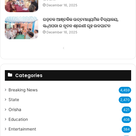
December 16, 2025
ଗଡ଼ତଳ ଆଞ୍ଚଳିକ ଉଚ୍ଚମାଧ୍ୟମିକ ବିଦ୍ୟାଳୟ,
ସନ୍ଥପଡା ର ନୂତନ ଶ୍ରେଣୀ ଗୃହ ଉଦଘାଟନ
December 16, 2025
Previous
Next
page
page
Categories
Breaking News
4,459
State
2,470
Orisha
421
Education
408
Entertainment
384