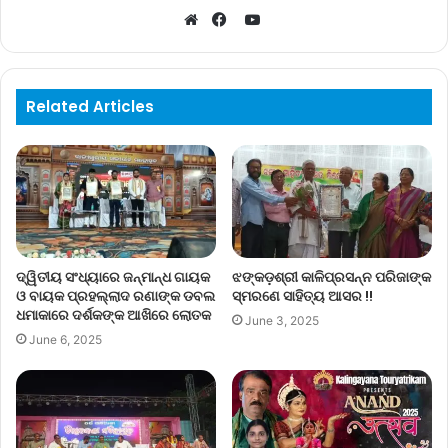
YouTube
Website
Facebook
Related Articles
ଦ୍ୱିତୀୟ ସଂଧ୍ୟାରେ ଜନ୍ମାନ୍ଧ ଗାୟକ
ଝଙ୍କଡ଼ଶ୍ରୀ କାଳିପ୍ରସନ୍ନ ପରିଜାଙ୍କ
ଓ ବାୟକ ପ୍ରହଲ୍ଲାଦ ରଣାଙ୍କ ଡବଲ
ସ୍ମରଣେ ସାହିତ୍ୟ ଆସର !!
ଧମାକାରେ ଦର୍ଶକଙ୍କ ଆଖିରେ ଲୋତକ
June 3, 2025
June 6, 2025