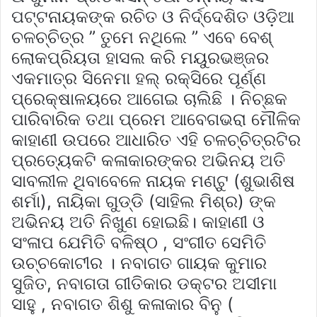
ପଟ୍ଟନାୟକଙ୍କ ରଚିତ ଓ ନିର୍ଦ୍ଦେଶିତ ଓଡ଼ିଆ
ଚଳଚ୍ଚିତ୍ର ” ତୁମେ ନଥିଲେ ” ଏବେ ବେଶ୍
ଲୋକପ୍ରିୟତା ହାସଲ କରି ମୟୁରଭଞ୍ଜର
ଏକମାତ୍ର ସିନେମା ହଲ୍ ରକ୍ସିରେ ପୂର୍ଣ୍ଣ
ପ୍ରେକ୍ଷାଳୟରେ ଆଗେଇ ଚାଲିଛି । ନିଚ୍ଛକ
ପାରିବାରିକ ତଥା ପ୍ରେମ ଆବେଗଭରା ମୌଳିକ
କାହାଣୀ ଉପରେ ଆଧାରିତ ଏହି ଚଳଚ୍ଚିତ୍ରଟିର
ପ୍ରତ୍ୟେକଟି କଳାକାରଙ୍କର ଅଭିନୟ ଅତି
ସାବଲୀଳ ଥିବାବେଳେ ନାୟକ ମଣ୍ଟୁ (ଶୁଭାଶିଷ
ଶର୍ମା), ନାୟିକା ଗୁଡ୍ଡି (ସାହିଲ ମିଶ୍ର) ଙ୍କ
ଅଭିନୟ ଅତି ନିଖୁଣ ହୋଇଛି। କାହାଣୀ ଓ
ସଂଳାପ ଯେମିତି ବଳିଷ୍ଠ , ସଂଗୀତ ସେମିତି
ଉଚ୍ଚକୋଟୀର । ନବାଗତ ଗାୟକ କୁମାର
ସୁଜିତ, ନବାଗତା ଗୀତିକାର ଡକ୍ଟର ଅସୀମା
ସାହୁ , ନବାଗତ ଶିଶୁ କଳାକାର ବିନୁ (