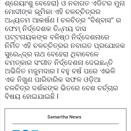
ଶ୍ରେୟାଂଶୁ ବେହେରା) ଓ ନବାଗତ ଏଡିଟର ମୁନା
ମୋଦୀଙ୍କ ଭୂମିକା ଏହି ଚଳଚ୍ଚିତ୍ରର
ଅନ୍ୟତମ ଆକର୍ଷଣ I ଚଳଚିତ୍ର “ବିଶ୍ବାସ” ର
ଫେମ୍ ନିର୍ଦ୍ଦେଶକ ଚିନ୍ମୟ ଦାସ
ପଟ୍ଟନାୟକଙ୍କ ବଳିଷ୍ଠ ନିର୍ଦ୍ଦେଶନାରେ
ନିର୍ମିତ ଏହି ଚଳଚ୍ଚିତ୍ରର ନବାଗତ ପ୍ରଯୋଜକ
ସୁରେନ୍ଦ୍ର ନାଥ ବେହେରା ଥିବାବେଳେ
ଚମତ୍କାର ସଂଗୀତ ନିର୍ଦ୍ଦେଶନା ଦେଇଛନ୍ତି
ଅଭିଜିତ ମଜୁମଦାର I ବହୁ ବର୍ଷ ପରେ ଏଭଳି
ଏକ ନିଖୁଣ ପାରିବାରିକ ସଫଳ ଓଡ଼ିଆ
ଚଳଚିତ୍ର ଦର୍ଶକଙ୍କ ଭିତରେ ବେଶ ଚର୍ଚ୍ଚାର
ବିଷୟ ହୋଇଯାଇଛି I
Samartha News