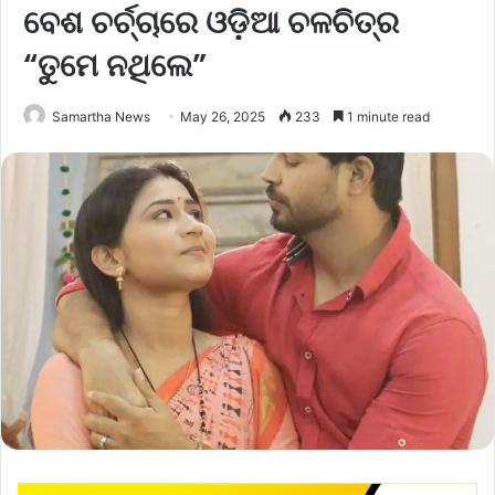
ବେଶ ଚର୍ଚ୍ଚାରେ ଓଡ଼ିଆ ଚଳଚିତ୍ର
“ତୁମେ ନଥିଲେ”
Samartha News
May 26, 2025
233
1 minute read