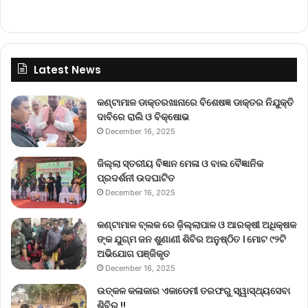
Latest News
କଣ୍ଟାମାଳ ଡାକ୍ତରଖାନାରେ ବିଶେଷଜ୍ଞ ଡାକ୍ତର ନିଯୁକ୍ତି
ଦାବିରେ ରାଲି ଓ ବିକ୍ଷୋଭ
December 16, 2025
ଜିଲ୍ଲା ସ୍ତରୀୟ ବିଜ୍ଞାନ ମେଳା ଓ ବାଲ ବୈଜ୍ଞାନିକ
ପ୍ରଦର୍ଶନୀ ଉଦଘାଟିତ
December 16, 2025
କଣ୍ଟାମାଳ ବ୍ଲକ ରେ ଜ଼ିଲ୍ଲାପାଳ ଓ ଆରକ୍ଷୀ ଅଧିକ୍ଷକ
ଙ୍କ ଯୁଗ୍ମ ଜନ ଶୁଣାଣୀ ଶିବିର ଅନୁଷ୍ଠିତ । ମୋଟ ୯୨ଟି
ଅଭିଯୋଗ ପଞ୍ଜିକୃତ
December 16, 2025
ଉତ୍କଳ କଳାକାର ଏକାଡେମୀ ତରଫରୁ ସ୍ୱାସ୍ଥ୍ୟସେବା
ଶିବିର !!