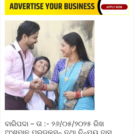
ବାରିପଦା – ତା :- ୨୬/୦୫/୨୦୨୫ ରିଖ
ଅଂଶୁମାନ ପ୍ରଡକସନ୍ ତଥା ଚିନ୍ମୟ ଦାସ