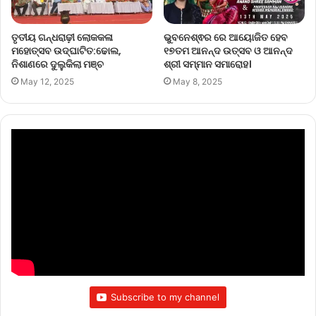
ତୃତୀୟ ଗନ୍ଧରାଢ଼ୀ ଲୋକକଳା
ଭୁବନେଶ୍ଵର ରେ ଆୟୋଜିତ ହେବ
ମହୋତ୍ସବ ଉଦ୍‌ଘାଟିତ:ଢୋଲ,
୧୭ତମ ଆନନ୍ଦ ଉତ୍ସବ ଓ ଆନନ୍ଦ
ନିଶାଣରେ ଦୁଲୁକିଲା ମଞ୍ଚ
ଶ୍ରୀ ସମ୍ମାନ ସମାରୋହ।
May 12, 2025
May 8, 2025
Subscribe to my channel