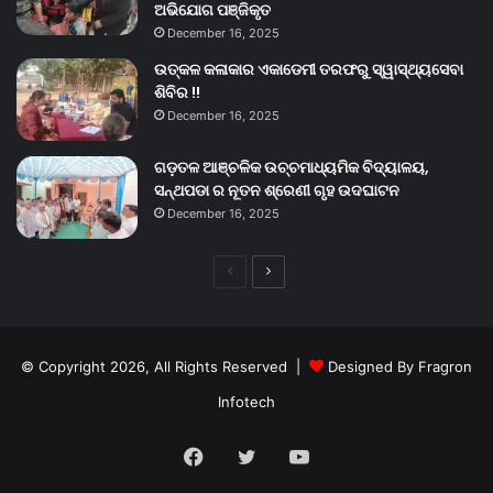
ଅଭିଯୋଗ ପଞ୍ଜିକୃତ
December 16, 2025
ଉତ୍କଳ କଳାକାର ଏକାଡେମୀ ତରଫରୁ ସ୍ୱାସ୍ଥ୍ୟସେବା
ଶିବିର !!
December 16, 2025
ଗଡ଼ତଳ ଆଞ୍ଚଳିକ ଉଚ୍ଚମାଧ୍ୟମିକ ବିଦ୍ୟାଳୟ,
ସନ୍ଥପଡା ର ନୂତନ ଶ୍ରେଣୀ ଗୃହ ଉଦଘାଟନ
December 16, 2025
Previous
Next
page
page
© Copyright 2026, All Rights Reserved |
Designed By Fragron
Infotech
Facebook
Twitter
YouTube