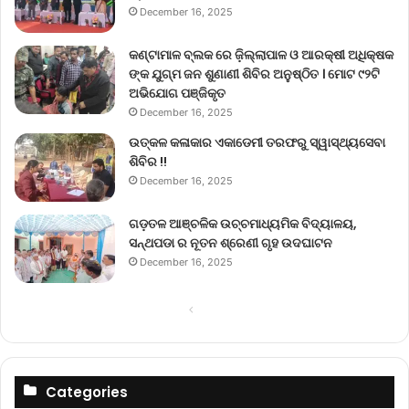
December 16, 2025
କଣ୍ଟାମାଳ ବ୍ଲକ ରେ ଜ଼ିଲ୍ଲାପାଳ ଓ ଆରକ୍ଷୀ ଅଧିକ୍ଷକ
ଙ୍କ ଯୁଗ୍ମ ଜନ ଶୁଣାଣୀ ଶିବିର ଅନୁଷ୍ଠିତ । ମୋଟ ୯୨ଟି
ଅଭିଯୋଗ ପଞ୍ଜିକୃତ
December 16, 2025
ଉତ୍କଳ କଳାକାର ଏକାଡେମୀ ତରଫରୁ ସ୍ୱାସ୍ଥ୍ୟସେବା
ଶିବିର !!
December 16, 2025
ଗଡ଼ତଳ ଆଞ୍ଚଳିକ ଉଚ୍ଚମାଧ୍ୟମିକ ବିଦ୍ୟାଳୟ,
ସନ୍ଥପଡା ର ନୂତନ ଶ୍ରେଣୀ ଗୃହ ଉଦଘାଟନ
December 16, 2025
Previous
Next
page
page
Categories