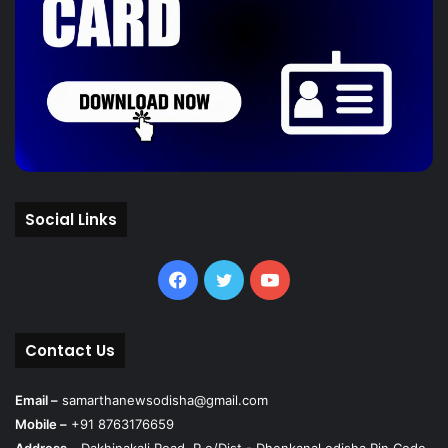
Social Links
Facebook
Twitter
YouTube
Contact Us
Email –
samarthanewsodisha@gmail.com
Mobile –
+91 8763176659