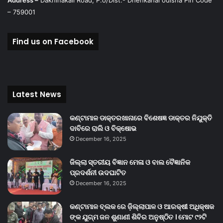
Address –
Dakhinakali Road, P.o/Dist.- Dhenkanal odisha Pin Code
– 759001
Find us on Facebook
Latest News
କଣ୍ଟାମାଳ ଡାକ୍ତରଖାନାରେ ବିଶେଷଜ୍ଞ ଡାକ୍ତର ନିଯୁକ୍ତି
ଦାବିରେ ରାଲି ଓ ବିକ୍ଷୋଭ
December 16, 2025
ଜିଲ୍ଲା ସ୍ତରୀୟ ବିଜ୍ଞାନ ମେଳା ଓ ବାଲ ବୈଜ୍ଞାନିକ
ପ୍ରଦର୍ଶନୀ ଉଦଘାଟିତ
December 16, 2025
କଣ୍ଟାମାଳ ବ୍ଲକ ରେ ଜ଼ିଲ୍ଲାପାଳ ଓ ଆରକ୍ଷୀ ଅଧିକ୍ଷକ
ଙ୍କ ଯୁଗ୍ମ ଜନ ଶୁଣାଣୀ ଶିବିର ଅନୁଷ୍ଠିତ । ମୋଟ ୯୨ଟି