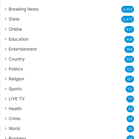
Breaking News
4,459
State
2,470
Orisha
421
Education
408
Entertainment
384
Country
355
Politics
321
Religion
187
Sports
131
LIVE TV
111
Health
69
Crime
56
World
36
Business
28