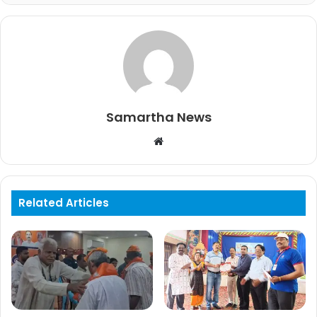
o
p
k
Samartha News
Website
Related Articles