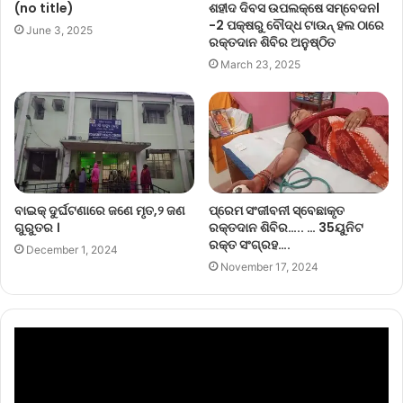
(no title)
ଶହୀଦ ଦିବସ ଉପଲକ୍ଷେ ସମ୍ବେଦନl
-2 ପକ୍ଷରୁ ବୌଦ୍ଧ ଟାଉନ୍ ହଲ ଠାରେ
June 3, 2025
ରକ୍ତଦାନ ଶିବିର ଅନୁଷ୍ଠିତ
March 23, 2025
ବାଇକ୍ ଦୁର୍ଘଟଣାରେ ଜଣେ ମୃତ,୨ ଜଣ
ପ୍ରେମ ସଂଜୀବନୀ ସ୍ବେଛାକୃତ
ଗୁରୁତର ।
ରକ୍ତଦାନ ଶିବିର….. … 35ୟୁନିଟ
ରକ୍ତ ସଂଗ୍ରହ….
December 1, 2024
November 17, 2024