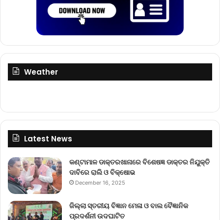
Weather
Latest News
କଣ୍ଟାମାଳ ଡାକ୍ତରଖାନାରେ ବିଶେଷଜ୍ଞ ଡାକ୍ତର ନିଯୁକ୍ତି
ଦାବିରେ ରାଲି ଓ ବିକ୍ଷୋଭ
December 16, 2025
ଜିଲ୍ଲା ସ୍ତରୀୟ ବିଜ୍ଞାନ ମେଳା ଓ ବାଲ ବୈଜ୍ଞାନିକ
ପ୍ରଦର୍ଶନୀ ଉଦଘାଟିତ