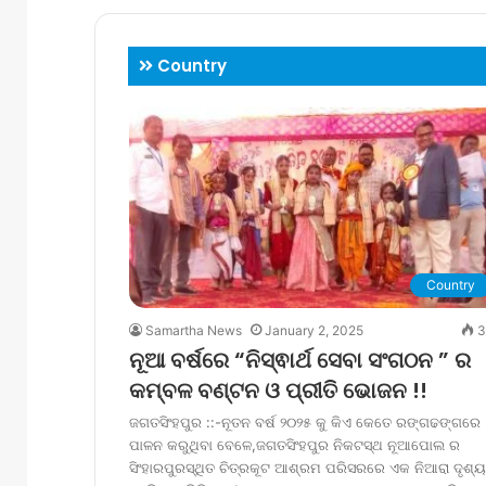
Country
Country
Samartha News
January 2, 2025
3
ନୂଆ ବର୍ଷରେ “ନିସ୍ଵାର୍ଥ ସେବା ସଂଗଠନ ” ର
କମ୍ବଳ ବଣ୍ଟନ ଓ ପ୍ରୀତି ଭୋଜନ !!
ଜଗତସିଂହପୁର ::-ନୂତନ ବର୍ଷ ୨୦୨୫ କୁ କିଏ କେତେ ରଙ୍ଗଢଙ୍ଗରେ
ପାଳନ କରୁଥିବା ବେଳେ,ଜଗତସିଂହପୁର ନିକଟସ୍ଥ ନୂଆପୋଲ ର
ସିଂହାରପୁରସ୍ଥିତ ଚିତ୍ରକୂଟ ଆଶ୍ରମ ପରିସରରେ ଏକ ନିଆରା ଦୃଶ୍ୟ