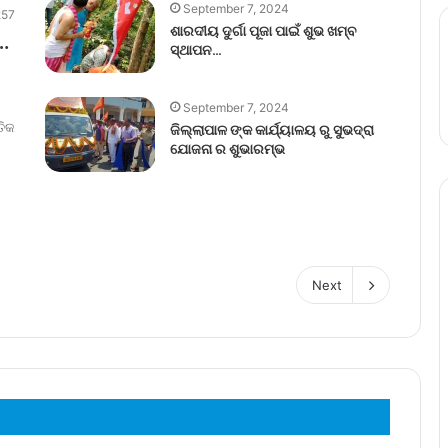
September 7, 2024
57
ଶାରଦୀୟ ଦୁର୍ଗା ପୂଜା ପାଇଁ ଶୁଭ ଖମ୍ବ
…
ସ୍ଥାପନ…
September 7, 2024
ତିକ
ଜିଲ୍ଲାପାଳ ଙ୍କ କାର୍ଯ୍ୟାଳୟ ରୁ ସୁଭଦ୍ରା
ଯୋଜନା ର ଶୁଭାରମ୍ଭ
Next