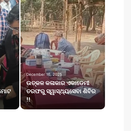
December 
ଗଡ଼ତଳ 
December 16, 2025
ଉତ୍କଳ କଳାକାର ଏକାଡେମୀ
ଉଚ୍ଚମା
। ମୋଟ
ତରଫରୁ ସ୍ୱାସ୍ଥ୍ୟସେବା ଶିବିର
ସନ୍ଥପଡ
!!
ଉଦଘା