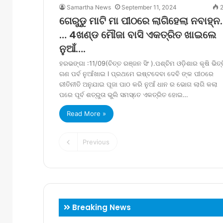
Samartha News
September 11, 2024
2
ଗେରୁଡୁ ମାଟି ମା ପୀଠରେ ଲାଗିହେଲା ନବାହ୍ନ
… 4ଖଣ୍ଡ ମୌଜା ବାସି ଏକତ୍ରିତ ଖାଇଲେ
ନୁଆଁ….
ହରଭଙ୍ଗା :11/09(ଚିତ୍ତ ରଞ୍ଜନ ସିଂ ).ପଶ୍ଚିମ ଓଡ଼ିଶାର କୃଷି ଭିତ୍
ଗଣ ପର୍ବ ନୁଆଁଖାଇ l ପ୍ରଥମେ ଇଷ୍ଟଦେବା ଦେବି ଙ୍କ ପୀଠରେ
ରୀତିନୀତି ଅନୁଯାଇ ପୂଜା ପାଠ କରି ନୁଆଁ ଧାନ ର ଭୋଗ ଲାଗି କଲା
ପରେ ପୂର୍ବ ଶତ୍ରୁତା ଭୁଲି ସମସ୍ତେ ଏକତ୍ରିତ ହୋଇ…
Read More »
Previous
Breaking News