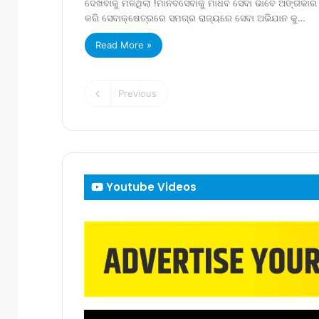
ଦେଖିବାକୁ ମିଳିଥିଲା !ମାନବସେବାକୁ ମାଧବ ସେବା ଭାବେ ଅଙ୍ଗିକାର
କରି ସେବାକ୍ଷେତ୍ରରେ ସମଗ୍ର ରାଜ୍ୟରେ ସେବା ଅଭିଯାନ କୁ…
Read More »
Previous
Youtube Videos