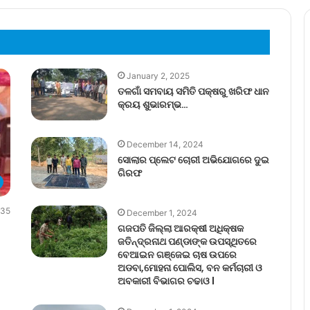
January 2, 2025
ତଳଗାଁ ସମବାୟ ସମିତି ପକ୍ଷରୁ ଖରିଫ ଧାନ
କ୍ରୟ ଶୁଭାରମ୍ଭ…
December 14, 2024
ସୋଲାର ପ୍ଲେଟ ଚୋରୀ ଅଭିଯୋଗରେ ଦୁଇ
ଗିରଫ
35
December 1, 2024
ଗଜପତି ଜିଲ୍ଲା ଆରକ୍ଷୀ ଅଧିକ୍ଷକ
ଜତିନ୍ଦ୍ରନାଥ ପଣ୍ଡାଙ୍କ ଉପସ୍ଥିତରେ
ବେଆଇନ ଗଞ୍ଜେଇ ଚାଷ ଉପରେ
ଅଡବା,ମୋହନା ପୋଲିସ, ବନ କର୍ମଚାରୀ ଓ
ଅବକାରୀ ବିଭାଗର ଚଢାଓ l