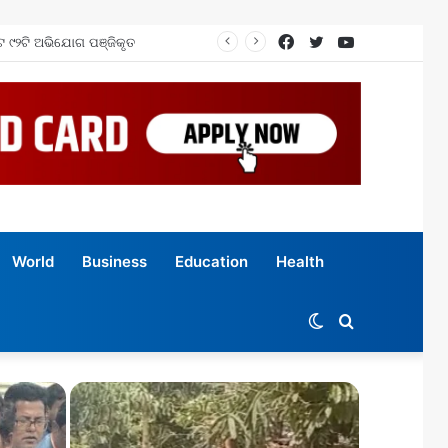
Facebook
Twitter
YouTube
World
Business
Education
Health
Switch
Search
skin
for