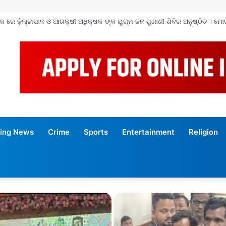
 ଏକାଡେମୀ ତରଫରୁ ସ୍ୱାସ୍ଥ୍ୟସେବା ଶିବିର !!
ing News
Crime
Sports
Entertainment
Religion