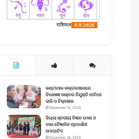
କଣ୍ଟାମାଳ ଡାକ୍ତରଖାନାରେ
ବିଶେଷଜ୍ଞ ଡାକ୍ତର ନିଯୁକ୍ତି ଦାବିରେ
ରାଲି ଓ ବିକ୍ଷୋଭ
December 16, 2025
ଜିଲ୍ଲା ସ୍ତରୀୟ ବିଜ୍ଞାନ ମେଳା ଓ
ବାଲ ବୈଜ୍ଞାନିକ ପ୍ରଦର୍ଶନୀ
ଉଦଘାଟିତ
December 16, 2025