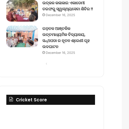
ଉତ୍କଳ କଳାକାର ଏକାଡେମୀ
ତରଫରୁ ସ୍ୱାସ୍ଥ୍ୟସେବା ଶିବିର !!
December 16, 2025
ଗଡ଼ତଳ ଆଞ୍ଚଳିକ
ଉଚ୍ଚମାଧ୍ୟମିକ ବିଦ୍ୟାଳୟ,
ସନ୍ଥପଡା ର ନୂତନ ଶ୍ରେଣୀ ଗୃହ
ଉଦଘାଟନ
December 16, 2025
Previous
Next
page
page
Cricket Score