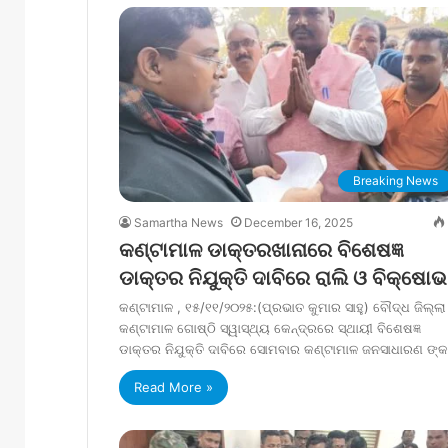
Breaking News
Samartha News
December 16, 2025
କଣ୍ଟାମାଳ ଡାକ୍ତରଖାନାରେ ବିଶେଷଜ୍ଞ
ଡାକ୍ତର ନିଯୁକ୍ତି ଦାବିରେ ରାଲି ଓ ବିକ୍ଷୋଭ
କଣ୍ଟାମାଳ , ୧୫/୧୧/୨୦୨୫:(ପ୍ରଭାତ କୁମାର ସାହୁ) ବୌଦ୍ଧ ଜିଲ୍ଲା
କଣ୍ଟାମାଳ ଗୋଷ୍ଠି ସ୍ୱାସ୍ଥ୍ୟ କେନ୍ଦ୍ରରେ ସ୍ଥାୟୀ ବିଶେଷଜ୍ଞ
ଡାକ୍ତର ନିଯୁକ୍ତି ଦାବିରେ ସୋମବାର କଣ୍ଟାମାଳ ଜନସାଧାରଣ ଙ୍
Read More »