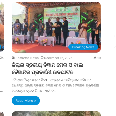
Breaking News
24
Samartha News
December 16, 2025
19
ଜିଲ୍ଲା ସ୍ତରୀୟ ବିଜ୍ଞାନ ମେଳା ଓ ବାଲ
ବୈଜ୍ଞାନିକ ପ୍ରଦର୍ଶନୀ ଉଦଘାଟିତ
ବୌଦ୍ଧ:(ଚିତ୍ତରଞ୍ଜନ ସିଂହ) -ରାଷ୍ଟ୍ରୀୟ ଆବିଷ୍କାର ଅଭିଯାନ
ଅଧିନସ୍ଥ ଜିଲ୍ଲା ସ୍ତରୀୟ ବିଜ୍ଞାନ ମେଳା ଓ ବାଲ ବୈଜ୍ଞାନିକ ପ୍ରଦର୍ଶନୀ
କ…
ହରଭଙ୍ଗା ବ୍ଲକ ପି ଏମ ଶ୍ରୀ ବା…
Read More »