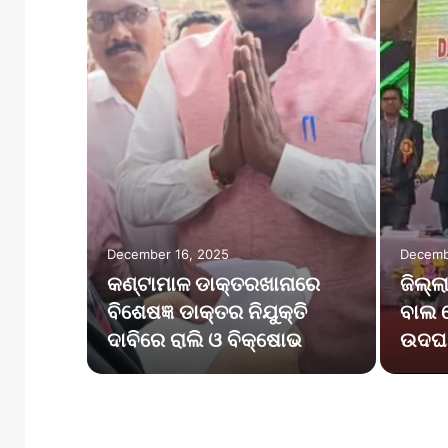
et
 Wins
December 16, 2025
Decemb
eries
କଣ୍ଟାମାଳ ଡାକ୍ତରଖାନାରେ
ଜିଲ୍ଲ
’s
ବିଶେଷଜ୍ଞ ଡାକ୍ତର ନିଯୁକ୍ତି
ବାଲ ବ
ଦାବିରେ ରାଲି ଓ ବିକ୍ଷୋଭ
ଉଦଘା