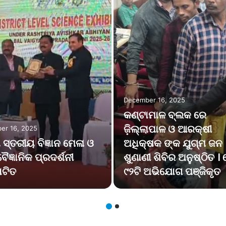
December 16, 2025
କଣ୍ଟାମାଳ ବ୍ଲକ ରେ
ଜ଼ିଲ୍ଲାପାଳ ଓ ଆରକ୍ଷୀ
er 16, 2025
ା ସ୍ତରୀୟ ବିଜ୍ଞାନ ମେଳା ଓ
ଅଧିକ୍ଷକ ଙ୍କ ଯୁଗ୍ମ ଜନ
ୈଜ୍ଞାନିକ ପ୍ରଦର୍ଶନୀ
ଶୁଣାଣୀ ଶିବିର ଅନୁଷ୍ଠିତ 
ଟିତ
୯୨ଟି ଅଭିଯୋଗ ପଞ୍ଜିକୃତ