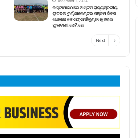
December 1, 2024
କଣ୍ଟାମାଳଠାରେ ଅଷ୍ଟମ ରାଜ୍ୟସ୍ତରୀୟ
ଫୁଟବଲ ଟୁର୍ଣ୍ଣାମେଣ୍ଟର ପଞ୍ଚମ ଦିବସ
ଖେଳରେ ଜେଏଫ୍ଏମହିମୁଣ୍ଡା କୁ ହରାଇ
ଫୁଲବାଣୀ ସେମି ରେ
Next