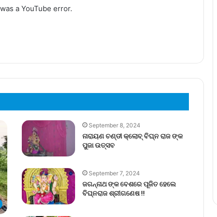
 was a YouTube error.
September 8, 2024
ନାରାୟଣ ଚଣ୍ଡୀ କ୍ଲୋବ୍ ବିଘ୍ନ ରାଜ ଙ୍କ
ପୁଜା ଉତ୍ସବ
September 7, 2024
ଜଗନ୍ନାଥ ଙ୍କ ବେଶରେ ପୂଜିତ ହେଲେ
ବିଘ୍ନରାଜ ଶ୍ରୀଗଣେଷ !!