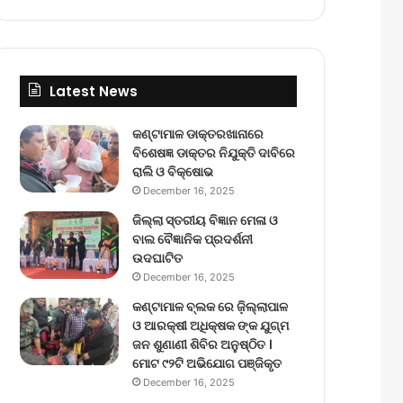
Latest News
କଣ୍ଟାମାଳ ଡାକ୍ତରଖାନାରେ
ବିଶେଷଜ୍ଞ ଡାକ୍ତର ନିଯୁକ୍ତି ଦାବିରେ
ରାଲି ଓ ବିକ୍ଷୋଭ
December 16, 2025
ଜିଲ୍ଲା ସ୍ତରୀୟ ବିଜ୍ଞାନ ମେଳା ଓ
ବାଲ ବୈଜ୍ଞାନିକ ପ୍ରଦର୍ଶନୀ
ଉଦଘାଟିତ
December 16, 2025
କଣ୍ଟାମାଳ ବ୍ଲକ ରେ ଜ଼ିଲ୍ଲାପାଳ
ଓ ଆରକ୍ଷୀ ଅଧିକ୍ଷକ ଙ୍କ ଯୁଗ୍ମ
ଜନ ଶୁଣାଣୀ ଶିବିର ଅନୁଷ୍ଠିତ ।
ମୋଟ ୯୨ଟି ଅଭିଯୋଗ ପଞ୍ଜିକୃତ
December 16, 2025